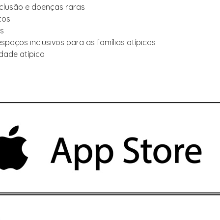
inclusão e doenças raras
tos
as
espaços inclusivos para as famílias atípicas
idade atípica