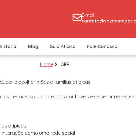
E-mail
contato@vozdasmaes.c
história
Blog
Guia Atípico
Fale Conosco
Home
APP
ucar e acolher mães e famílias atípicas.
as, ter acesso a conteúdos confiáveis e se sentir represent
ias atípicas
a interação como uma rede social