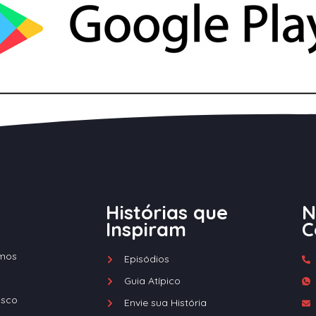
Histórias que
N
Inspiram
C
mos
Episódios
Guia Atípico
osco
Envie sua História