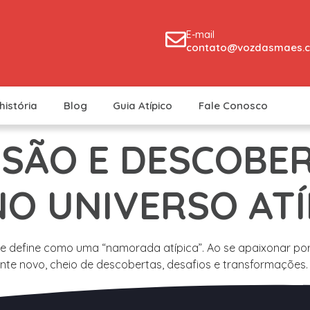
E-mail
contato@vozdasmaes.c
história
Blog
Guia Atípico
Fale Conosco
USÃO E DESCOBER
O UNIVERSO ATÍ
 se define como uma “namorada atípica”. Ao se apaixonar p
nte novo, cheio de descobertas, desafios e transformações.