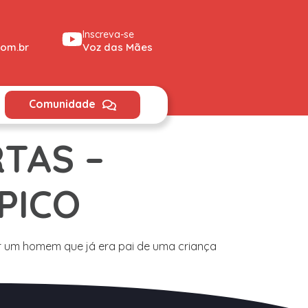
Inscreva-se
om.br
Voz das Mães
Comunidade
TAS –
PICO
or um homem que já era pai de uma criança