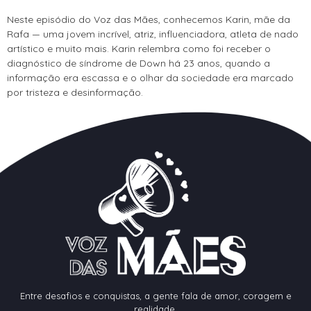
Neste episódio do Voz das Mães, conhecemos Karin, mãe da
Rafa — uma jovem incrível, atriz, influenciadora, atleta de nado
artístico e muito mais. Karin relembra como foi receber o
diagnóstico de síndrome de Down há 23 anos, quando a
informação era escassa e o olhar da sociedade era marcado
por tristeza e desinformação.
Entre desafios e conquistas, a gente fala de amor, coragem e
realidade.