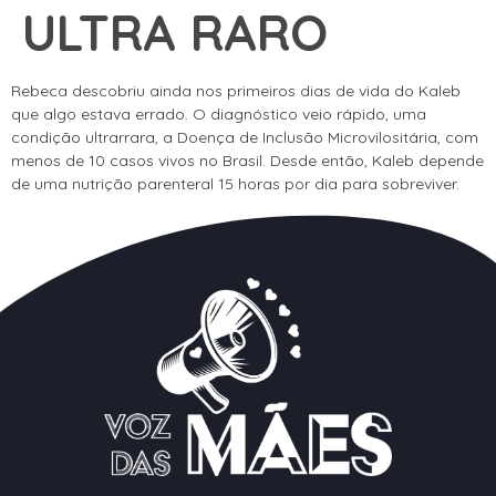
ULTRA RARO
Rebeca descobriu ainda nos primeiros dias de vida do Kaleb
que algo estava errado. O diagnóstico veio rápido, uma
condição ultrarrara, a Doença de Inclusão Microvilositária, com
menos de 10 casos vivos no Brasil. Desde então, Kaleb depende
de uma nutrição parenteral 15 horas por dia para sobreviver.