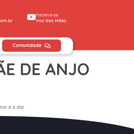
Inscreva-se
om.br
Voz das Mães
Comunidade
ÃE DE ANJO
or e a dor.