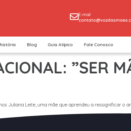
E-mail
contato@vozdasmaes.c
história
Blog
Guia Atípico
Fale Conosco
CIONAL: ”SER M
s Juliana Leite, uma mãe que aprendeu a ressignificar o am