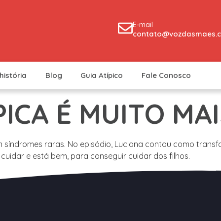
E-mail
contato@vozdasmaes.c
história
Blog
Guia Atípico
Fale Conosco
PICA É MUITO MAI
om síndromes raras. No episódio, Luciana contou como tran
cuidar e está bem, para conseguir cuidar dos filhos.