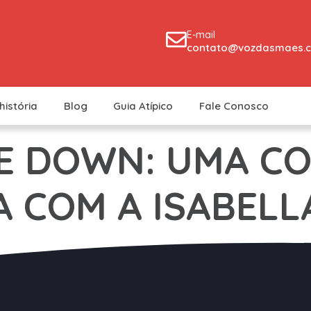
E-mail
contato@vozdasmaes.c
história
Blog
Guia Atípico
Fale Conosco
E DOWN: UMA C
 COM A ISABELL