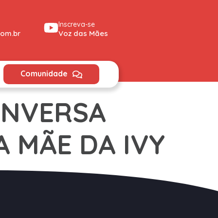
Inscreva-se
om.br
Voz das Mães
Comunidade
ONVERSA
A MÃE DA IVY