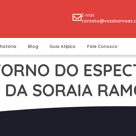
E-mail
contato@vozdasmaes.c
história
Blog
Guia Atípico
Fale Conosco
TORNO DO ESPEC
A DA SORAIA RA