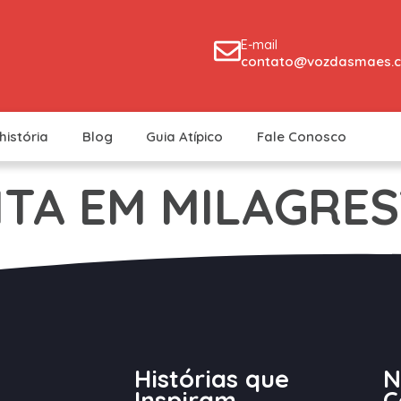
E-mail
contato@vozdasmaes.c
história
Blog
Guia Atípico
Fale Conosco
ITA EM MILAGRES
Histórias que
N
Inspiram
C