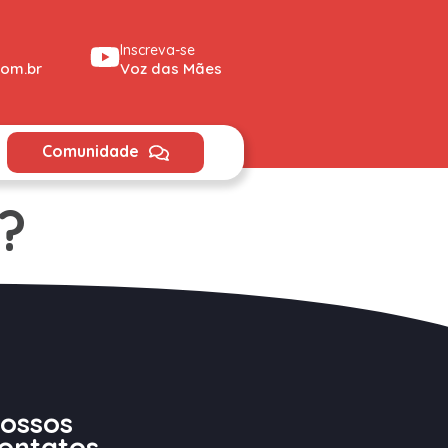
Inscreva-se
om.br
Voz das Mães
Comunidade
?
ossos
ontatos