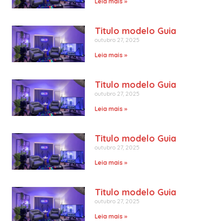
Leia mais »
Titulo modelo Guia
outubro 27, 2025
Leia mais »
Titulo modelo Guia
outubro 27, 2025
Leia mais »
Titulo modelo Guia
outubro 27, 2025
Leia mais »
Titulo modelo Guia
outubro 27, 2025
Leia mais »