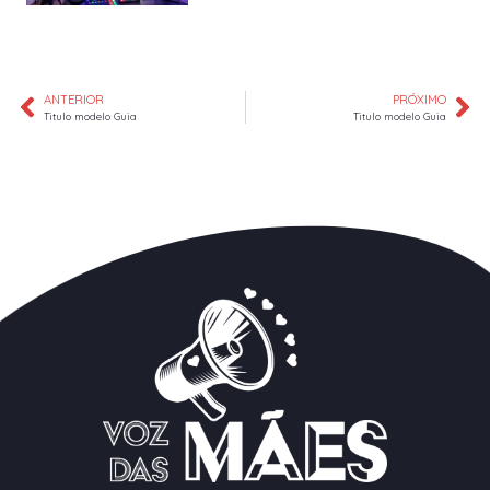
ANTERIOR
PRÓXIMO
Titulo modelo Guia
Titulo modelo Guia