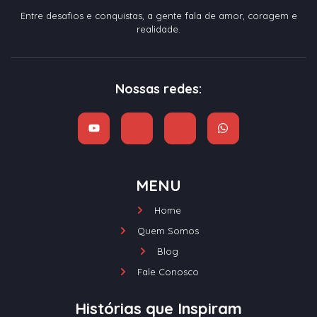
Entre desafios e conquistas, a gente fala de amor, coragem e
realidade.
Nossas redes:
MENU
Home
Quem Somos
Blog
Fale Conosco
Histórias que Inspiram