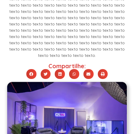
texto texto texto texto texto texto texto texto texto texto
texto texto texto texto texto texto texto texto texto texto
texto texto texto texto texto texto texto texto texto texto
texto texto texto texto texto texto texto texto texto texto
texto texto texto texto texto texto texto texto texto texto
texto texto texto texto texto texto texto texto texto texto
texto texto texto texto texto texto texto texto texto texto
texto texto texto texto texto texto texto texto texto texto
texto texto texto texto texto.
Compartilhe: