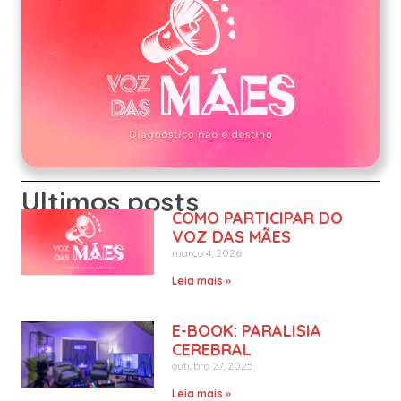
Ultimos posts
COMO PARTICIPAR DO
VOZ DAS MÃES
março 4, 2026
Leia mais »
E-BOOK: PARALISIA
CEREBRAL
outubro 27, 2025
Leia mais »