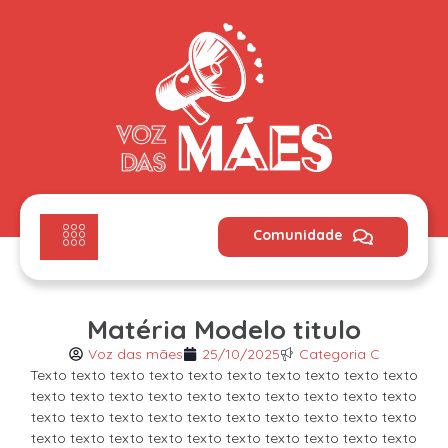
Comunidade
Matéria Modelo titulo
Voz das mães
25/10/2025
Categoria C
Texto texto texto texto texto texto texto texto texto texto
texto texto texto texto texto texto texto texto texto texto
texto texto texto texto texto texto texto texto texto texto
texto texto texto texto texto texto texto texto texto texto